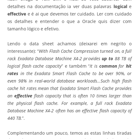
detalhes na documentação ia ver duas palavras
logical
e
effective
e é ai que devemos ter cuidado. Ler com cuidado
os detalhes e entender o que a Oracle quis dizer com
tamanho lógico e efetivo.
Lendo o data sheet achamos (deixarei em negrito o
interessante): “
With Flash Cache Compression turned on, a full
rack Exadata Database Machine X4-2 provides
up to
88 TB of
logical flash cache capacity
” e também “
It is
common
for
hit
rates
in the Exadata Smart Flash Cache to be over 90%, or
even 98% in real-world database workloads…Such high flash
cache hit rates mean that Exadata Smart Flash Cache provides
an
effective
flash capacity that is often 10 times larger than
the physical flash cache. For example, a full rack Exadata
Database Machine X4-2 often has an effective flash capacity of
440 TB.
”.
Complementando um pouco, temos as estas linhas tiradas