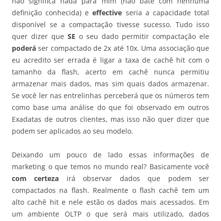
não significa nada para mim (não bate com nenhuma
definição conhecida) e
effective
seria a capacidade total
disponível se a compactação tivesse sucesso. Tudo isso
quer dizer que
SE
o seu dado permitir compactação ele
poderá
ser compactado de 2x até 10x. Uma associação que
eu acredito ser errada é ligar a taxa de cachê hit com o
tamanho da flash, acerto em cachê nunca permitiu
armazenar mais dados, mas sim quais dados armazenar.
Se você ler nas entrelinhas perceberá que os números tem
como base uma análise do que foi observado em outros
Exadatas de outros clientes, mas isso não quer dizer que
podem ser aplicados ao seu modelo.
Deixando um pouco de lado essas informações de
marketing o que temos no mundo real? Basicamente você
com certeza
irá observar dados que podem ser
compactados na flash. Realmente o flash cachê tem um
alto cachê hit e nele estão os dados mais acessados. Em
um ambiente OLTP o que será mais utilizado, dados