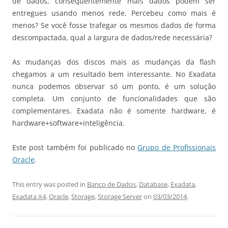
de dados, consequentemente mais dados podem ser
entregues usando menos rede. Percebeu como mais é
menos? Se você fosse trafegar os mesmos dados de forma
descompactada, qual a largura de dados/rede necessária?
As mudanças dos discos mais as mudanças da flash
chegamos a um resultado bem interessante. No Exadata
nunca podemos observar só um ponto, é um solução
completa. Um conjunto de funcionalidades que são
complementares. Exadata não é somente hardware, é
hardware+software+inteligência.
Este post também foi publicado no
Grupo de Profissionais
Oracle
.
This entry was posted in
Banco de Dados
,
Database
,
Exadata
,
Exadata X4
,
Oracle
,
Storage
,
Storage Server
on
03/03/2014
.