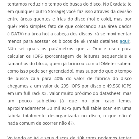
tentamos reduzir o tempo de busca do disco. No Exadata (e
em qualquer outro Storage) você faz isso através da divisão
entre áreas quentes e frias do disco (hot e cold), mas por
quê? Pelo simples fato de que colocando sua área dados
(+DATA) na área hot a cabeça dos discos irá se movimentar
menos para acessar os blocos de 8k (mais detalhes
aqui
).
Não sei quais os parâmetros que a Oracle usou para
calcular os IOPS (porcentagem de leituras sequenciais e
tamanhos do bloco, quem já brincou com o IOMeter sabem
como isso pode ser gerenciado), mas supondo que o tempo
de busca caia para 40% do valor de fábrica do disco
chegamos a um valor de 295 IOPS por disco e 49.560 IOPS
em um full rack X3. Valor muito próximo do datasheet, mas
um pouco subjetivo já que no pior caso temos
aproximadamente 30 mil IOPS (um full table scan em uma
tabela totalmente desorganizada no disco, o que não é
nada comum de ocorrer não é?).
Voltando ao X4 e seus discos de 10k rpms podemos tentar