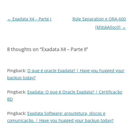
Post
←
Exadata X4 – Parte I
Role Separation e ORA-600
navigation
[kfdskAlloc0]
→
8 thoughts on “
Exadata X4 – Parte II
”
Pingback:
O que é oracle Exadata? | Have you hugged your
backup today?
Pingback:
Exadata: O que é Oracle Exadata? | Certificação
BD
Pingback:
Exadata Software: arquitetura, discos e
comunicação. | Have you hugged your backup today?