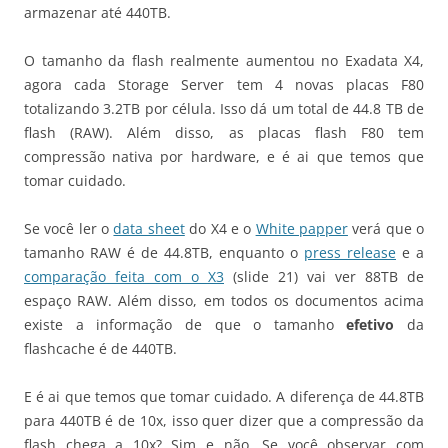
armazenar até 440TB.
O tamanho da flash realmente aumentou no Exadata X4,
agora cada Storage Server tem 4 novas placas F80
totalizando 3.2TB por célula. Isso dá um total de 44.8 TB de
flash (RAW). Além disso, as placas flash F80 tem
compressão nativa por hardware, e é ai que temos que
tomar cuidado.
Se você ler o
data sheet
do X4 e o
White papper
verá que o
tamanho RAW é de 44.8TB, enquanto o
press release
e a
comparação feita com o X3
(slide 21) vai ver 88TB de
espaço RAW. Além disso, em todos os documentos acima
existe a informação de que o tamanho
efetivo
da
flashcache é de 440TB.
E é ai que temos que tomar cuidado. A diferença de 44.8TB
para 440TB é de 10x, isso quer dizer que a compressão da
flash chega a 10x? Sim e não. Se você observar com