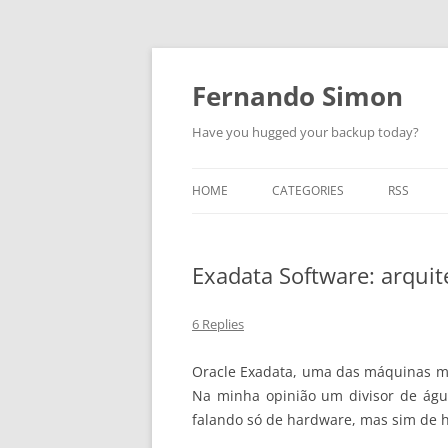
Skip
to
content
Fernando Simon
Have you hugged your backup today?
HOME
CATEGORIES
RSS
ABOUT
ORACLE
Exadata Software: arquit
EXADATA
DATA GUARD
6 Replies
ENGINEERED SYSTEMS
Oracle Exadata, uma das máquinas ma
Na minha opinião um divisor de águ
ZDLRA
falando só de hardware, mas sim de 