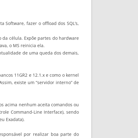
a Software, fazer o offload dos SQL’s,
o da célula. Expõe partes do hardware
va, o MS reinicia ela.
entualidade de uma queda dos demais,
ancos 11GR2 e 12.1.x e como o kernel
Assim, existe um “servidor interno” de
ssos acima nenhum aceita comandos ou
trole Command-Line Interface), sendo
eu Exadata).
sponsável por realizar boa parte do