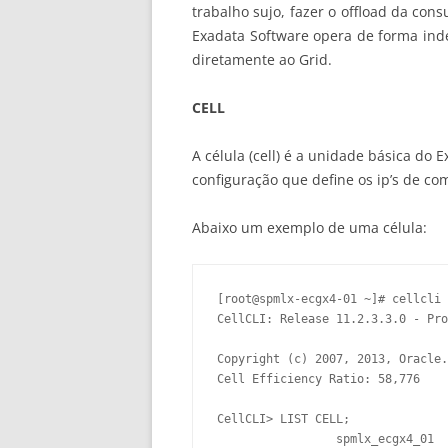
trabalho sujo, fazer o offload da cons
Exadata Software opera de forma ind
diretamente ao Grid.
CELL
A célula (cell) é a unidade básica do
configuração que define os ip’s de c
Abaixo um exemplo de uma célula:
[root@spmlx-ecgx4-01 ~]# cellcli

CellCLI: Release 11.2.3.3.0 - Pro
Copyright (c) 2007, 2013, Oracle.
Cell Efficiency Ratio: 58,776

CellCLI> LIST CELL;

		 spmlx_ecgx4_01  online
