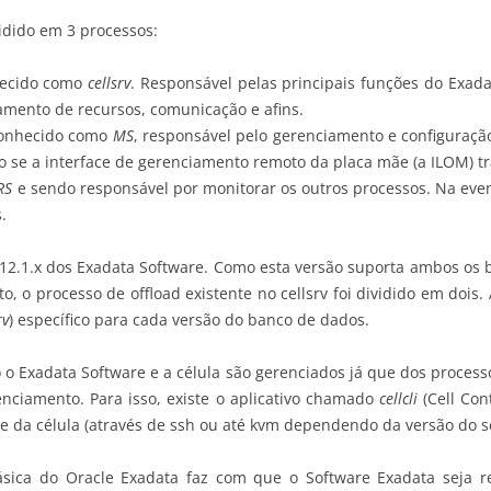
idido em 3 processos:
hecido como
cellsrv
. Responsável pelas principais funções do Exadat
iamento de recursos, comunicação e afins.
conhecido como
MS
, responsável pelo gerenciamento e configuraçã
 se a interface de gerenciamento remoto da placa mãe (a ILOM) tra
RS
e sendo responsável por monitorar os outros processos. Na ev
.
2.1.x dos Exadata Software. Como esta versão suporta ambos os b
, o processo de offload existente no cellsrv foi dividido em dois. 
rv
) específico para cada versão do banco de dados.
 o Exadata Software e a célula são gerenciados já que dos proce
nciamento. Para isso, existe o aplicativo chamado
cellcli
(Cell Con
le da célula (através de ssh ou até kvm dependendo da versão do s
ásica do Oracle Exadata faz com que o Software Exadata seja re