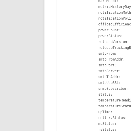
		 makeModel:              Oracle Corporation SUN SERVER X4-2L High Performance

		 metricHistoryDays:      7

		 notificationMethod:     mail,snmp

		 notificationPolicy:     critical,warning,clear

		 offloadEfficiency:      58,776.5

		 powerCount:             2/2

		 powerStatus:            normal

		 releaseVersion:         11.2.3.3.0

		 releaseTrackingBug:     16278923,17596641

		 smtpFrom:               SalaCofre-ExadataX4-01

		 smtpFromAddr:           XXXXXXXXXXXX

		 smtpPort:               25

		 smtpServer:             XXXXXXXXXXXX

		 smtpToAddr:             XXXXXXXXXXXX

		 smtpUseSSL:             FALSE

		 snmpSubscriber:         host=spmlx-edgx4-01,port=3872,community=public

		 status:                 online

		 temperatureReading:     20.0

		 temperatureStatus:      normal

		 upTime:                 116 days, 10:01

		 cellsrvStatus:          running

		 msStatus:               running

		 rsStatus:               running
