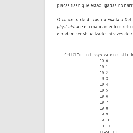
placas flash que estão ligadas no b
O conceito de discos no Exadata Soft
physicaldisk
e é o mapeamento direto c
e podem ser visualizados através do ce
CellCLI> list physicaldisk attrib
		 19:0            HardDisk        1117.8140487670898G     0                       normal

		 19:1            HardDisk        1117.8140487670898G     1                       normal

		 19:2            HardDisk        1117.8140487670898G     2                       normal

		 19:3            HardDisk        1117.8140487670898G     3                       normal

		 19:4            HardDisk        1117.8140487670898G     4                       normal

		 19:5            HardDisk        1117.8140487670898G     5                       normal

		 19:6            HardDisk        1117.8140487670898G     6                       normal

		 19:7            HardDisk        1117.8140487670898G     7                       normal

		 19:8            HardDisk        1117.8140487670898G     8                       normal

		 19:9            HardDisk        1117.8140487670898G     9                       normal

		 19:10           HardDisk        1117.8140487670898G     10                      normal

		 19:11           HardDisk        1117.8140487670898G     11                      normal

		 FLASH_1_0       FlashDisk       186.26451539993286G     "PCI Slot: 1; FDOM: 0"  normal
