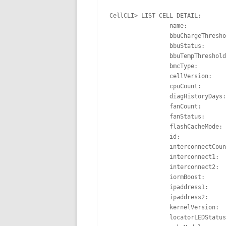
CellCLI> LIST CELL DETAIL;

		 name:                   spmlx_ecgx4_01

		 bbuChargeThreshold:     800

		 bbuStatus:              normal

		 bbuTempThreshold:       60

		 bmcType:                IPMI

		 cellVersion:            OSS_11.2.3.3.0_LINUX.X64_140826

		 cpuCount:               24

		 diagHistoryDays:        7

		 fanCount:               8/8

		 fanStatus:              normal

		 flashCacheMode:         WriteThrough

		 id:                     1414NM50VE

		 interconnectCount:      3

		 interconnect1:          ib0

		 interconnect2:          ib1

		 iormBoost:              0.0

		 ipaddress1:             192.168.10.17/22

		 ipaddress2:             192.168.10.18/22

		 kernelVersion:          2.6.39-400.126.1.el5uek

		 locatorLEDStatus:       off
