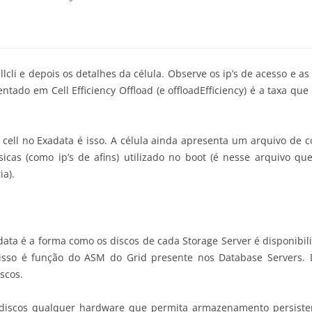
llcli e depois os detalhes da célula. Observe os ip’s de acesso e 
tado em Cell Efficiency Offload (e offloadEfficiency) é a taxa que
ell no Exadata é isso. A célula ainda apresenta um arquivo de co
icas (como ip’s de afins) utilizado no boot (é nesse arquivo q
ia).
data é a forma como os discos de cada Storage Server é disponibi
 isso é função do ASM do Grid presente nos Database Servers.
scos.
discos qualquer hardware que permita armazenamento persisten