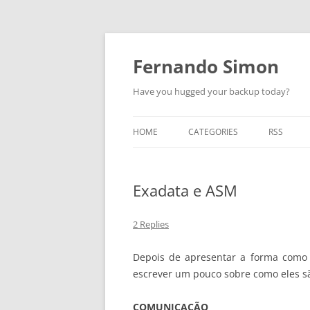
Skip
to
content
Fernando Simon
Have you hugged your backup today?
HOME
CATEGORIES
RSS
ABOUT
ORACLE
Exadata e ASM
EXADATA
DATA GUARD
2 Replies
ENGINEERED SYSTEMS
Depois de apresentar a forma como c
escrever um pouco sobre como eles sã
ZDLRA
COMUNICAÇÃO