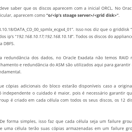
B deve saber que os discos aparecem com a inicial ORCL. No Ora
rticular, aparecem como
“o/<ip’s stoage server>/<grid disk>”
.
8.10.18/DATA_CD_00_spmlx_ecgx4_01”. Isso nos diz que o griddisk
dos ip’s “
192.168.10.17;192.168.10.18
”. Todos os discos do applian
ra DBFS.
a redundância dos dados, no Oracle Exadata não temos RAID n
hamento e redundância do ASM são utilizados aqui para garantir 
ndamental.
 cópias adicionais do bloco estarão disponíveis caso a origina
 independente o cuidado é maior, pois é necessário garantir q
 group é criado em cada célula com todos os seus discos, os 12 
De forma simples, isso faz que cada célula seja um failure gro
de uma célula terão suas cópias armazenadas em um failure grou