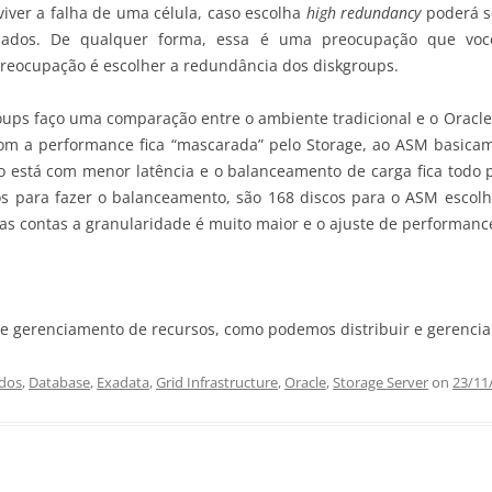
iver a falha de uma célula, caso escolha
high redundancy
poderá so
os. De qualquer forma, essa é uma preocupação que você
reocupação é escolher a redundância dos diskgroups.
oups faço uma comparação entre o ambiente tradicional e o Oracl
m a performance fica “mascarada” pelo Storage, ao ASM basicame
o está com menor latência e o balanceamento de carga fica todo p
s para fazer o balanceamento, são 168 discos para o ASM escol
das contas a granularidade é muito maior e o ajuste de performanc
bre gerenciamento de recursos, como podemos distribuir e gerenciar
dos
,
Database
,
Exadata
,
Grid Infrastructure
,
Oracle
,
Storage Server
on
23/11