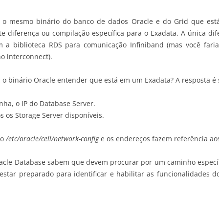
s, o mesmo binário do banco de dados Oracle e do Grid que está
te diferença ou compilação específica para o Exadata. A única difer
com a biblioteca RDS para comunicação Infiniband (mas você far
o interconnect).
z o binário Oracle entender que está em um Exadata? A resposta é 
inha, o IP do Database Server.
os os Storage Server disponíveis.
io
/etc/oracle/cell/network-config
e os endereços fazem referência aos 
racle Database sabem que devem procurar por um caminho específic
estar preparado para identificar e habilitar as funcionalidades d