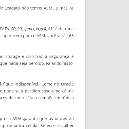
cle Exadata não temos ASMLIB mas os
“DATA_CD_00_spmlx_ecgx4_01”
é de uma
ce aparecem para o ASM, você verá 168
o storage e isso traz a segurança e
que nada seja perdido. Falando nisso,
l fique indisponível. Como no Oracle
ue nada seja perdido caso uma célula
discos de uma célula compõe um único
up e o ASM garante que os blocos do
p de outra célula. Se você escolher