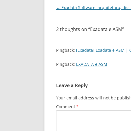
Post
←
Exadata Software: arquitetura, dis
navigation
2 thoughts on “
Exadata e ASM
”
Pingback:
[Exadata] Exadata e ASM | C
Pingback:
EXADATA e ASM
Leave a Reply
Your email address will not be publis
Comment
*