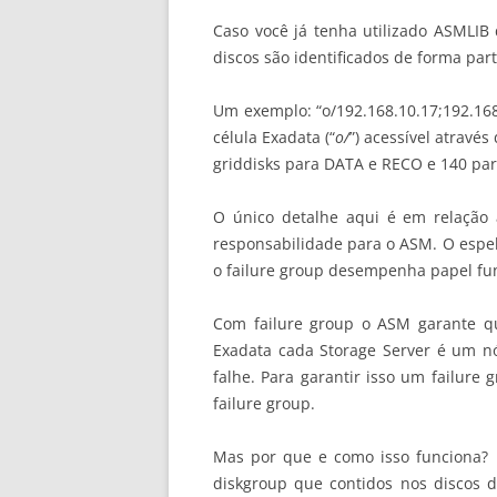
Caso você já tenha utilizado ASMLI
discos são identificados de forma pa
Um exemplo: “o/192.168.10.17;192.16
célula Exadata (“
o/
”) acessível através 
griddisks para DATA e RECO e 140 pa
O único detalhe aqui é em relação 
responsabilidade para o ASM. O espel
o failure group desempenha papel fu
Com failure group o ASM garante que
Exadata cada Storage Server é um nó
falhe. Para garantir isso um failure
failure group.
Mas por que e como isso funciona? 
diskgroup que contidos nos discos 