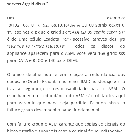
server>/<grid disk>”
.
Um exemplo:
“o/192.168.10.17;192.168.10.18/DATA_CD_00_spmlx_ecgx4_0
1”. Isso nos diz que o griddisk
“DATA_CD_00_spmlx_ecgx4_01”
é de uma célula Exadata (“
o/
”) acessível através dos ip’s
“
192.168.10.17;192.168.10.18
”. Todos os discos do
appliance aparecem para o ASM, você verá 168 griddisks
para DATA e RECO e 140 para DBFS.
O único detalhe aqui é em relação a redundância dos
dados, no Oracle Exadata não temos RAID no storage e isso
traz a segurança e responsabilidade para o ASM. O
espelhamento e redundância do ASM são utilizados aqui
para garantir que nada seja perdido. Falando nisso, o
failure group desempenha papel fundamental.
Com failure group o ASM garante que cópias adicionais do
bloco estarão disponíveis caso a original fique indisponível.