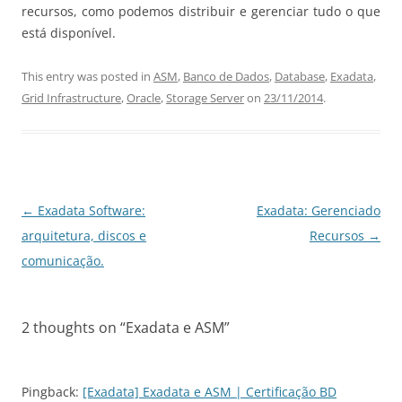
recursos, como podemos distribuir e gerenciar tudo o que
está disponível.
This entry was posted in
ASM
,
Banco de Dados
,
Database
,
Exadata
,
Grid Infrastructure
,
Oracle
,
Storage Server
on
23/11/2014
.
Post
←
Exadata Software:
Exadata: Gerenciado
navigation
arquitetura, discos e
Recursos
→
comunicação.
2 thoughts on “
Exadata e ASM
”
Pingback:
[Exadata] Exadata e ASM | Certificação BD