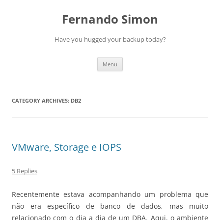
Skip
to
Fernando Simon
content
Have you hugged your backup today?
Menu
CATEGORY ARCHIVES:
DB2
VMware, Storage e IOPS
5 Replies
Recentemente estava acompanhando um problema que
não era específico de banco de dados, mas muito
relacionado com o dia a dia de um DBA. Aqui, o ambiente