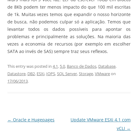
de 8Kb podem ter menos impacto do que 100 mil escritas
de 1k. Muitas vezes temos que expandir o nosso horizonte
de busca, não podemos culpar só a aplicação. Temos que
levantar todos os dados possíveis para apontar os
problemas e principalmente as soluções. Na maioria das
vezes a economia de recursos (por exemplo em escolher
SATA ao invés de SAS) sempre traz seus reflexos.
This entry was posted in
4.1
,
5.0
,
Banco de Dados
,
Database
,
Datastore
,
DB2
,
ESXi
,
IOPS
,
SQL Server
,
Storage
,
VMware
on
17/06/2013
.
Post
←
Oracle e Hugepages
Update VMware ESXi 4.1 com
navigation
vCLI
→