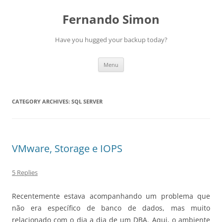
Skip
to
Fernando Simon
content
Have you hugged your backup today?
Menu
CATEGORY ARCHIVES:
SQL SERVER
VMware, Storage e IOPS
5 Replies
Recentemente estava acompanhando um problema que
não era específico de banco de dados, mas muito
relacionado com o dia a dia de um DBA. Aqui, o ambiente