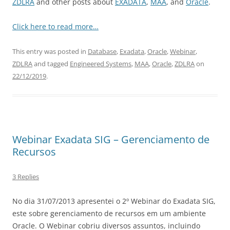
ZDLRA
and other posts about
EXADATA
,
MAA
, and
Oracle
.
Click here to read more…
This entry was posted in
Database
,
Exadata
,
Oracle
,
Webinar
,
ZDLRA
and tagged
Engineered Systems
,
MAA
,
Oracle
,
ZDLRA
on
22/12/2019
.
Webinar Exadata SIG – Gerenciamento de
Recursos
3 Replies
No dia 31/07/2013 apresentei o 2º Webinar do Exadata SIG,
este sobre gerenciamento de recursos em um ambiente
Oracle. O Webinar cobriu diversos assuntos, incluindo