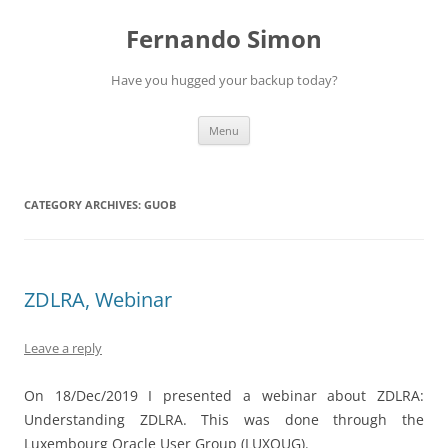
Skip
to
Fernando Simon
content
Have you hugged your backup today?
Menu
CATEGORY ARCHIVES:
GUOB
ZDLRA, Webinar
Leave a reply
On 18/Dec/2019 I presented a webinar about ZDLRA:
Understanding ZDLRA. This was done through the
Luxembourg Oracle User Group (LUXOUG).