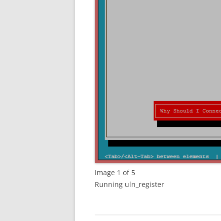
Image 1 of 5
Running uln_register