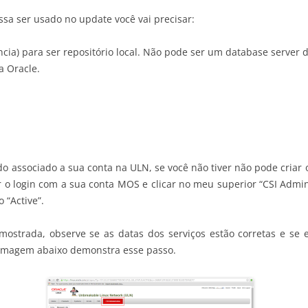
ossa ser usado no update você vai precisar:
ncia) para ser repositório local. Não pode ser um database server 
a Oracle.
do associado a sua conta na ULN, se você não tiver não pode criar o r
izar o login com a sua conta MOS e clicar no meu superior “CSI Adm
 “Active”.
á mostrada, observe se as datas dos serviços estão corretas e se 
A imagem abaixo demonstra esse passo.