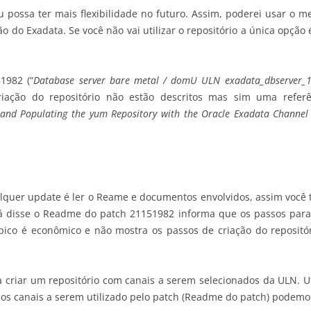
 eu possa ter mais flexibilidade no futuro. Assim, poderei usar o
o do Exadata. Se você não vai utilizar o repositório a única opção 
1982 (“
Database server bare metal / domU ULN exadata_dbserver_1
riação do repositório não estão descritos mas sim uma refer
 and Populating the yum Repository with the Oracle Exadata Channel
lquer update é ler o Reame e documentos envolvidos, assim você 
já disse o Readme do patch 21151982 informa que os passos para
pico é econômico e não mostra os passos de criação do reposit
ra criar um repositório com canais a serem selecionados da ULN. U
 e os canais a serem utilizado pelo patch (Readme do patch) podemos