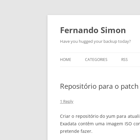
Skip
to
content
Fernando Simon
Have you hugged your backup today?
HOME
CATEGORIES
RSS
ABOUT
ORACLE
Repositório para o patch
EXADATA
DATA GUARD
1 Reply
ENGINEERED SYSTEMS
Criar o repositório do yum para atua
Exadata contêm uma imagem ISO com t
ZDLRA
pretende fazer.