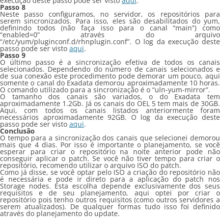
execução deste passo pode ser visto
aqui
.
Passo 8
Neste passo configuramos, no servidor, os repositórios para
serem sincronizados. Para isso, eles são desabilitados do yum,
definindo todos (não faça isso para o canal “main”) como
“enabled=0” através do arquivo
“/etc/yum/pluginconf.d/rhnplugin.conf”. O log da execução deste
passo pode ser visto
aqui
.
Passo 9
O último passo é a sincronização efetiva de todos os canais
selecionados. Dependendo do número de canais selecionados e
de sua conexão este procedimento pode demorar um pouco, aqui
somente o canal do Exadata demorou aproximadamente 10 horas.
O comando utilizado para a sincronização é o “uln-yum-mirror”.
O tamanho dos canais são variados, o do Exadata tem
aproximadamente 1.2Gb. Já os canais do OEL 5 tem mais de 30GB.
Aqui, com todos os canais listados anteriormente foram
necessários aproximadamente 92GB. O log da execução deste
passo pode ser visto
aqui
.
Conclusão
O tempo para a sincronização dos canais que selecionei demorou
mais que 4 dias. Por isso é importante o planejamento, se você
esperar para criar o repositório na noite anterior pode não
conseguir aplicar o patch. Se você não tiver tempo para criar o
repositório, recomendo utilizar o arquivo ISO do patch.
Como já disse, se você optar pelo ISO a criação do repositório não
é necessária e pode ir direto para a aplicação do patch nos
Storage nodes. Esta escolha depende exclusivamente dos seus
requisitos e de seu planejamento, aqui optei por criar o
repositório pois tenho outros requisitos (como outros servidores a
serem atualizados). De qualquer formas tudo isso foi definido
através do planejamento do update.