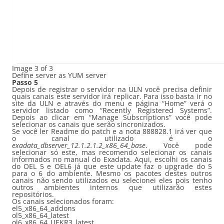
Image 3 of 3
Define server as YUM server
Passo 5
Depois de registrar o servidor na ULN você precisa definir
quais canais este servidor irá replicar. Para isso basta ir no
site da ULN e através do menu e página “Home” verá o
servidor listado como “Recently Registered Systems”.
Depois ao clicar em “Manage Subscriptions” você pode
selecionar os canais que serão sincronizados.
Se você ler Readme do patch e a nota 888828.1 irá ver que
o canal utilizado é o
exadata_dbserver_12.1.2.1.2_x86_64_base
. Você pode
selecionar só este, mas recomendo selecionar os canais
informados no manual do Exadata. Aqui, escolhi os canais
do OEL 5 e OEL6 já que este update faz o upgrade do 5
para o 6 do ambiente. Mesmo os pacotes destes outros
canais não sendo utilizados eu selecionei eles pois tenho
outros ambientes internos que utilizarão estes
repositórios.
Os canais selecionados foram:
el5_x86_64_addons
ol5_x86_64_latest
ol6_x86_64_UEKR3_latest