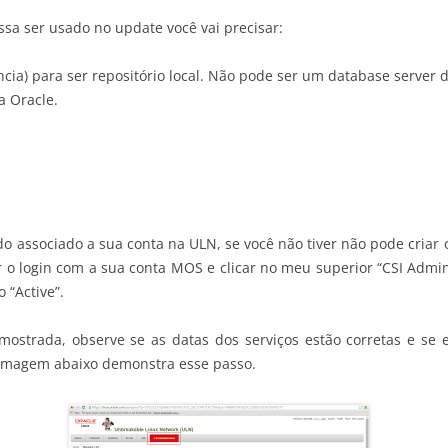
ossa ser usado no update você vai precisar:
ncia) para ser repositório local. Não pode ser um database server 
a Oracle.
do associado a sua conta na ULN, se você não tiver não pode criar o r
izar o login com a sua conta MOS e clicar no meu superior “CSI Adm
 “Active”.
á mostrada, observe se as datas dos serviços estão corretas e se 
A imagem abaixo demonstra esse passo.