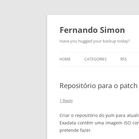
Skip
to
content
Fernando Simon
Have you hugged your backup today?
HOME
CATEGORIES
RSS
ABOUT
ORACLE
Repositório para o patch
EXADATA
DATA GUARD
1 Reply
ENGINEERED SYSTEMS
Criar o repositório do yum para atua
Exadata contêm uma imagem ISO com t
ZDLRA
pretende fazer.