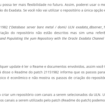
 eu possa ter mais flexibilidade no futuro. Assim, poderei usar o
o do Exadata. Se você não vai utilizar o repositório a única opção 
1982 (“
Database server bare metal / domU ULN exadata_dbserver_1
riação do repositório não estão descritos mas sim uma refer
 and Populating the yum Repository with the Oracle Exadata Channel
lquer update é ler o Reame e documentos envolvidos, assim você 
já disse o Readme do patch 21151982 informa que os passos para
pico é econômico e não mostra os passos de criação do reposit
ra criar um repositório com canais a serem selecionados da ULN. U
 e os canais a serem utilizado pelo patch (Readme do patch) podemos