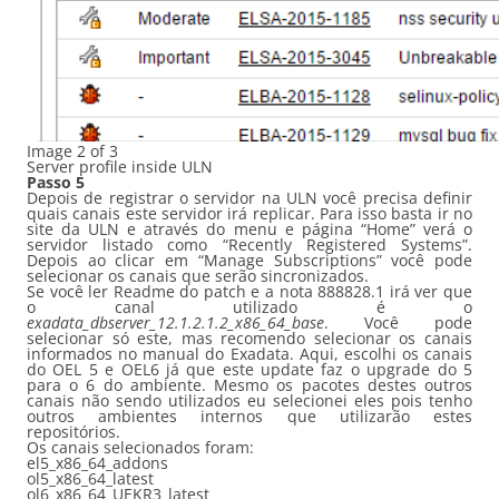
Image 2 of 3
Server profile inside ULN
Passo 5
Depois de registrar o servidor na ULN você precisa definir
quais canais este servidor irá replicar. Para isso basta ir no
site da ULN e através do menu e página “Home” verá o
servidor listado como “Recently Registered Systems”.
Depois ao clicar em “Manage Subscriptions” você pode
selecionar os canais que serão sincronizados.
Se você ler Readme do patch e a nota 888828.1 irá ver que
o canal utilizado é o
exadata_dbserver_12.1.2.1.2_x86_64_base
. Você pode
selecionar só este, mas recomendo selecionar os canais
informados no manual do Exadata. Aqui, escolhi os canais
do OEL 5 e OEL6 já que este update faz o upgrade do 5
para o 6 do ambiente. Mesmo os pacotes destes outros
canais não sendo utilizados eu selecionei eles pois tenho
outros ambientes internos que utilizarão estes
repositórios.
Os canais selecionados foram:
el5_x86_64_addons
ol5_x86_64_latest
ol6_x86_64_UEKR3_latest