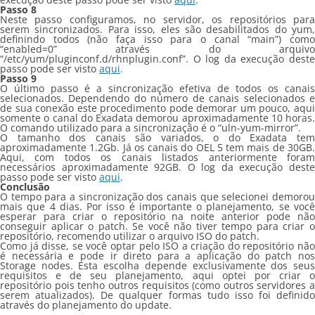
Passo 8
Neste passo configuramos, no servidor, os repositórios para
serem sincronizados. Para isso, eles são desabilitados do yum,
definindo todos (não faça isso para o canal “main”) como
“enabled=0” através do arquivo
“/etc/yum/pluginconf.d/rhnplugin.conf”. O log da execução deste
passo pode ser visto
aqui
.
Passo 9
O último passo é a sincronização efetiva de todos os canais
selecionados. Dependendo do número de canais selecionados e
de sua conexão este procedimento pode demorar um pouco, aqui
somente o canal do Exadata demorou aproximadamente 10 horas.
O comando utilizado para a sincronização é o “uln-yum-mirror”.
O tamanho dos canais são variados, o do Exadata tem
aproximadamente 1.2Gb. Já os canais do OEL 5 tem mais de 30GB.
Aqui, com todos os canais listados anteriormente foram
necessários aproximadamente 92GB. O log da execução deste
passo pode ser visto
aqui
.
Conclusão
O tempo para a sincronização dos canais que selecionei demorou
mais que 4 dias. Por isso é importante o planejamento, se você
esperar para criar o repositório na noite anterior pode não
conseguir aplicar o patch. Se você não tiver tempo para criar o
repositório, recomendo utilizar o arquivo ISO do patch.
Como já disse, se você optar pelo ISO a criação do repositório não
é necessária e pode ir direto para a aplicação do patch nos
Storage nodes. Esta escolha depende exclusivamente dos seus
requisitos e de seu planejamento, aqui optei por criar o
repositório pois tenho outros requisitos (como outros servidores a
serem atualizados). De qualquer formas tudo isso foi definido
através do planejamento do update.