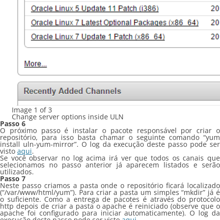
Image 1 of 3
Change server options inside ULN
Passo 6
O próximo passo é instalar o pacote responsável por criar o
repositório, para isso basta chamar o seguinte comando “yum
install uln-yum-mirror”. O log da execução deste passo pode ser
visto
aqui
.
Se você observar no log acima irá ver que todos os canais que
selecionamos no passo anterior já aparecem listados e serão
utilizados.
Passo 7
Neste passo criamos a pasta onde o repositório ficará localizado
(“/var/www/html/yum”). Para criar a pasta um simples “mkdir” já é
o suficiente. Como a entrega de pacotes é através do protocolo
http depois de criar a pasta o apache é reiniciado (observe que o
apache foi configurado para iniciar automaticamente). O log da
execução deste passo pode ser visto
aqui
.