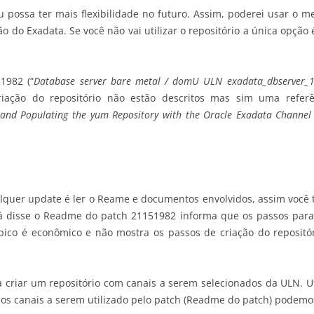
 eu possa ter mais flexibilidade no futuro. Assim, poderei usar o
o do Exadata. Se você não vai utilizar o repositório a única opção 
1982 (“
Database server bare metal / domU ULN exadata_dbserver_1
riação do repositório não estão descritos mas sim uma refer
 and Populating the yum Repository with the Oracle Exadata Channel
lquer update é ler o Reame e documentos envolvidos, assim você 
já disse o Readme do patch 21151982 informa que os passos para
pico é econômico e não mostra os passos de criação do reposit
ra criar um repositório com canais a serem selecionados da ULN. U
 e os canais a serem utilizado pelo patch (Readme do patch) podemos