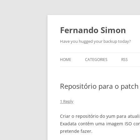
Skip
to
content
Fernando Simon
Have you hugged your backup today?
HOME
CATEGORIES
RSS
ABOUT
ORACLE
Repositório para o patch
EXADATA
DATA GUARD
1 Reply
ENGINEERED SYSTEMS
Criar o repositório do yum para atua
Exadata contêm uma imagem ISO com t
ZDLRA
pretende fazer.