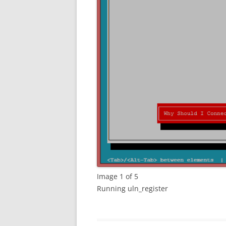
Image 1 of 5
Running uln_register