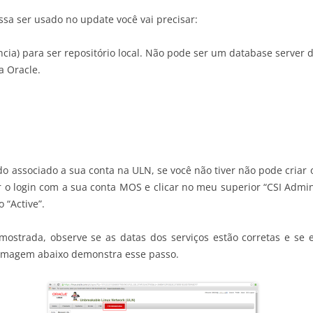
ossa ser usado no update você vai precisar:
ncia) para ser repositório local. Não pode ser um database server 
a Oracle.
do associado a sua conta na ULN, se você não tiver não pode criar o r
izar o login com a sua conta MOS e clicar no meu superior “CSI Adm
 “Active”.
á mostrada, observe se as datas dos serviços estão corretas e se 
A imagem abaixo demonstra esse passo.